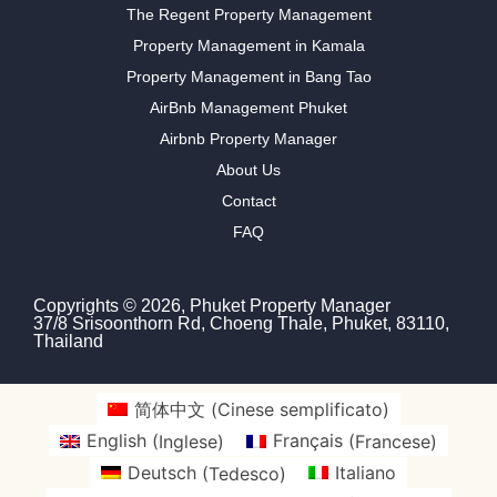
The Regent Property Management
Property Management in Kamala
Property Management in Bang Tao
AirBnb Management Phuket
Airbnb Property Manager
About Us
Contact
FAQ
Copyrights © 2026, Phuket Property Manager
37/8 Srisoonthorn Rd, Choeng Thale, Phuket, 83110,
Thailand
简体中文
(
Cinese semplificato
)
English
(
Inglese
)
Français
(
Francese
)
Deutsch
(
Tedesco
)
Italiano