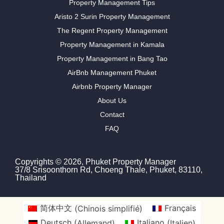
Property Management Tips
Aristo 2 Surin Property Management
The Regent Property Management
Property Management in Kamala
Property Management in Bang Tao
AirBnb Management Phuket
Airbnb Property Manager
About Us
Contact
FAQ
Copyrights © 2026, Phuket Property Manager
37/8 Srisoonthorn Rd, Choeng Thale, Phuket, 83110,
Thailand
简体中文
(
Chinois simplifié
)
Français
Deutsch
(
Allemand
)
Italiano
(
Italien
)